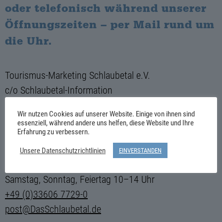
oder telefonisch während unserer
Öffnungszeiten – per Mail rund um
die Uhr.
Tourismus-Marketing Schlaubetal e.V.
c/o Schlaubetal-Information
Kietz 7
Wir nutzen Cookies auf unserer Website. Einige von ihnen sind
D-15299 Müllrose
essenziell, während andere uns helfen, diese Website und Ihre
Erfahrung zu verbessern.
Unsere Datenschutzrichtlinien
EINVERSTANDEN
Montag–Freitag 10–16 Uhr
Samstag, Sonntag, Feiertag 10–14 Uhr
+49 (0)33606 7729-0
post@DasSchlaubetal.de