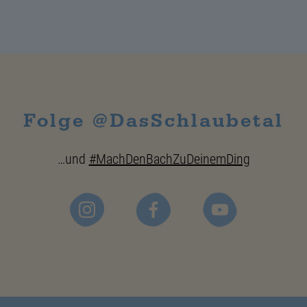
Folge @DasSchlaubetal
…und
#MachDenBachZuDeinemDing