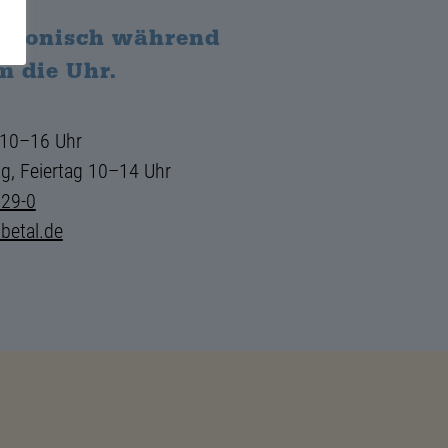
elefonisch während
m die Uhr.
 10–16 Uhr
g, Feiertag 10–14 Uhr
729-0
betal.de