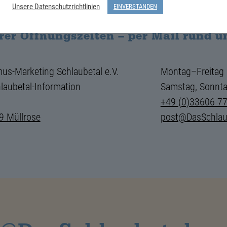
Unsere Datenschutzrichtlinien
EINVERSTANDEN
beraten Dich gern, persönlich oder t
rer Öffnungszeiten – per Mail rund u
us-Marketing Schlaubetal e.V.
Montag–Freitag
laubetal-Information
Samstag, Sonnta
+49 (0)33606 7
9 Müllrose
post@DasSchlau