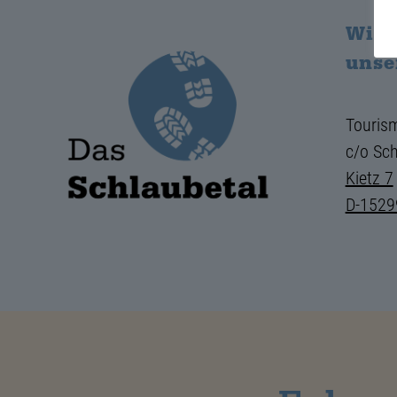
Wir 
unse
Tourism
c/o Sch
Kietz 7
D-1529