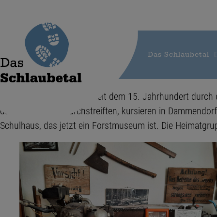
Das Schlaubetal
Es ist der Wald, der sich seit dem 15. Jahrhundert durch
den Ordensforst durchstreiften, kursieren in Dammendorf
Schulhaus, das jetzt ein Forstmuseum ist. Die Heimatgru