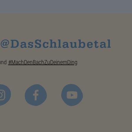
 @DasSchlaubetal
und
#MachDenBachZuDeinemDing