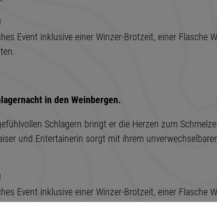
!
iches Event inklusive einer Winzer-Brotzeit, einer Flasche
ten.
lagernacht in den Weinbergen.
gefühlvollen Schlagern bringt er die Herzen zum Schmelz
aiser und Entertainerin sorgt mit ihrem unverwechselb
!
iches Event inklusive einer Winzer-Brotzeit, einer Flasche
ten.