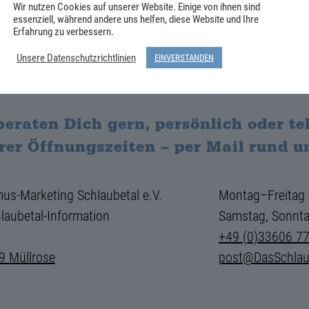
Wir nutzen Cookies auf unserer Website. Einige von ihnen sind
ler 30.08.2026
essenziell, während andere uns helfen, diese Website und Ihre
Erfahrung zu verbessern.
Unsere Datenschutzrichtlinien
EINVERSTANDEN
beraten Dich gern, persönlich oder t
rer Öffnungszeiten – per Mail rund u
us-Marketing Schlaubetal e.V.
Montag–Freitag
laubetal-Information
Samstag, Sonnta
+49 (0)33606 7
9 Müllrose
post@DasSchlau