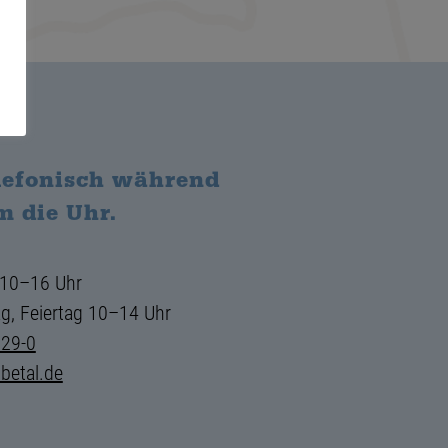
elefonisch während
m die Uhr.
 10–16 Uhr
g, Feiertag 10–14 Uhr
729-0
betal.de