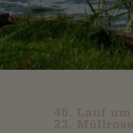
46. Lauf um
23. Müllros