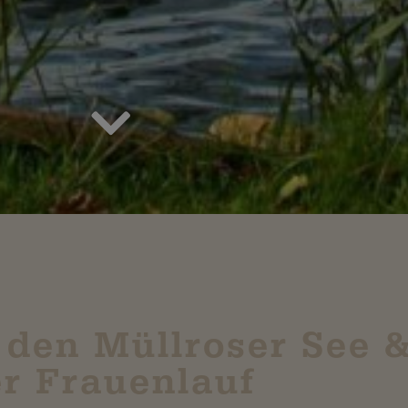
 den Müllroser See 
er Frauenlauf