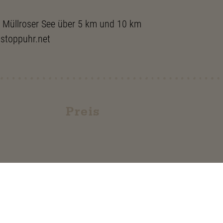
 Müllroser See über 5 km und 10 km
stoppuhr.net
Preis