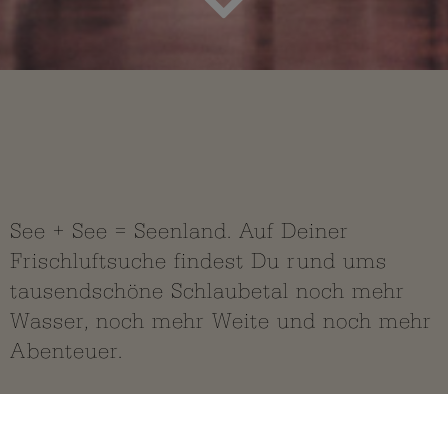
Drum­herum
Nachbarlandschaften
See + See = Seenland. Auf Deiner
Frischluftsuche findest Du rund ums
tausendschöne Schlaubetal noch mehr
Wasser, noch mehr Weite und noch mehr
Abenteuer.
Die ganze Seenlandschaft siehst
Du hier…