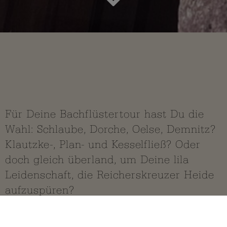
Skizziert
Der kleine Überblick
Für Deine Bachflüstertour hast Du die
Wahl: Schlaube, Dorche, Oelse, Demnitz?
Klautzke-, Plan- und Kesselfließ? Oder
doch gleich überland, um Deine lila
Leidenschaft, die Reicherskreuzer Heide
aufzuspüren?
Wohin Dein Weg Dich führt, siehst