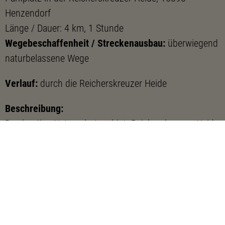
Henzendorf
Länge / Dauer: 4 km, 1 Stunde
Wegebeschaffenheit / Streckenausbau:
überwiegend
naturbelassene Wege
Verlauf:
durch die Reicherskreuzer Heide
Beschreibung:
Das heutige Naturschutzgebiet „Reicherskreuzer Heide
und Schwansee“ erstreckt sich über 2.840 Hektar und
war bis 1992 ein Truppenübungsplatz der
Sowjetischen Streitkräfte in Deutschland. Heute gehört
es zum Naturpark Schlaubetal und ist ein einzigartiges
Rückzugsgebiet für zahlreiche Vogelarten.
Starte deinen kleinen Rundgang vom Parkplatz, aus