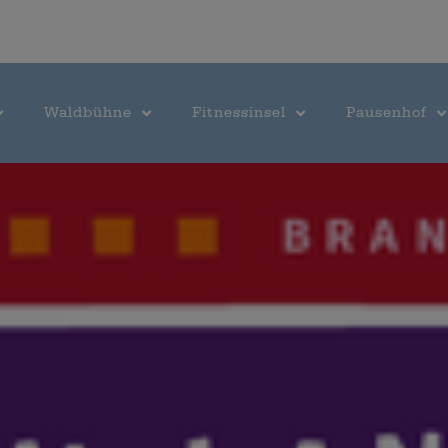
Waldbühne
Fitnessinsel
Pausenhof