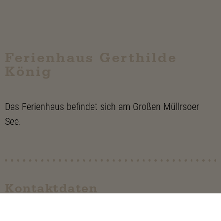
Ferienhaus Gerthilde
König
Das Ferienhaus befindet sich am Großen Müllrsoer
See.
Kontaktdaten
Westufer 3