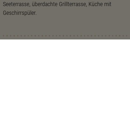
Seeterrasse, überdachte Grillterrasse, Küche mit
Geschirrspüler.
Kontaktdaten
Westufer 5
15299
Müllrose
http://www.lakeview-muellrose.de/
0049-(0)173 8005544
lakeview-muellrose@web.de