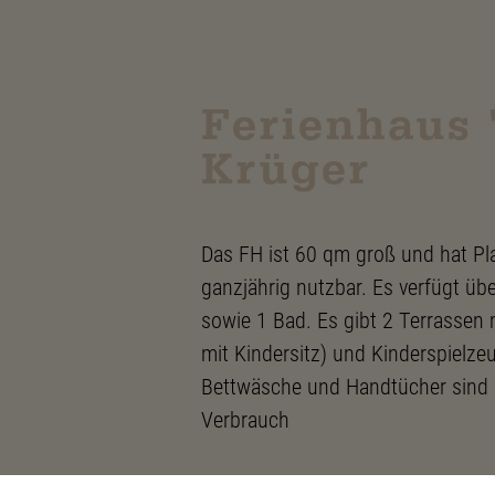
Ferienhaus 
Krüger
Das FH ist 60 qm groß und hat Pla
ganzjährig nutzbar. Es verfügt ü
sowie 1 Bad. Es gibt 2 Terrassen 
mit Kindersitz) und Kinderspielze
Bettwäsche und Handtücher sind 
Verbrauch