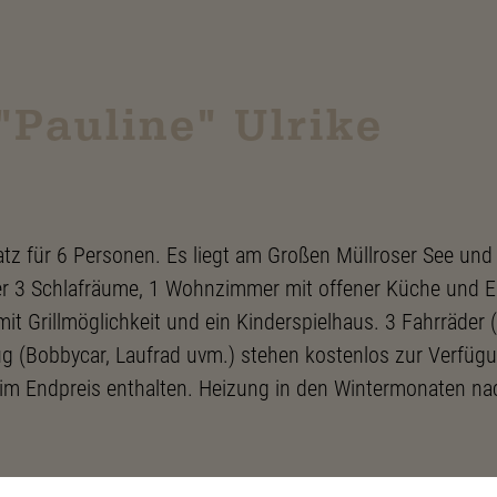
"Pauline" Ulrike
tz für 6 Personen. Es liegt am Großen Müllroser See und 
ber 3 Schlafräume, 1 Wohnzimmer mit offener Küche und E
mit Grillmöglichkeit und ein Kinderspielhaus. 3 Fahrräder 
ug (Bobbycar, Laufrad uvm.) stehen kostenlos zur Verfüg
im Endpreis enthalten. Heizung in den Wintermonaten na