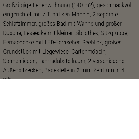
Großzügige Ferienwohnung (140 m2), geschmackvoll
eingerichtet mit z.T. antiken Möbeln, 2 separate
Schlafzimmer, großes Bad mit Wanne und großer
Dusche, Leseecke mit kleiner Bibliothek, Sitzgruppe,
Fernsehecke mit LED-Fernseher, Seeblick, großes
Grundstück mit Liegewiese, Gartenmöbeln,
Sonnenliegen, Fahrradabstellraum, 2 verschiedene
Außensitzecken, Badestelle in 2 min. Zentrum in 4
min.
Kontaktdaten
Bahnhofstraße 1