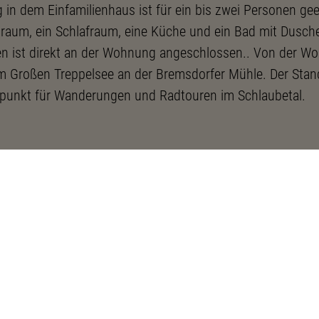
in dem Einfamilienhaus ist für ein bis zwei Personen gee
nraum, ein Schlafraum, eine Küche und ein Bad mit Dusch
ten ist direkt an der Wohnung angeschlossen.. Von der 
um Großen Treppelsee an der Bremsdorfer Mühle. Der Stan
spunkt für Wanderungen und Radtouren im Schlaubetal.