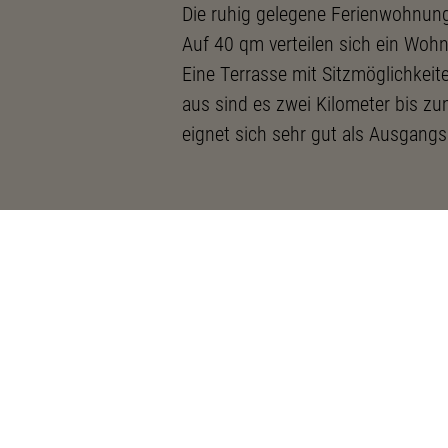
Die ruhig gelegene Ferienwohnung 
Auf 40 qm verteilen sich ein Woh
Eine Terrasse mit Sitzmöglichkei
aus sind es zwei Kilometer bis z
eignet sich sehr gut als Ausgang
Kontaktdaten
Kieselwitzer Weg 16
15890
Schlaubetal OT Bremsdorf