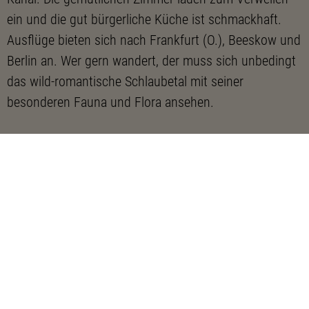
ein und die gut bürgerliche Küche ist schmackhaft.
Ausflüge bieten sich nach Frankfurt (O.), Beeskow und
Berlin an. Wer gern wandert, der muss sich unbedingt
das wild-romantische Schlaubetal mit seiner
besonderen Fauna und Flora ansehen.
Kontaktdaten
Frankfurter Straße 70
15299
Müllrose
https://www.amkanal.de/