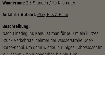
Wanderung:
2,5 Stunden / 10 Kilometer
Anfahrt / Abfahrt:
Pkw, Bus & Bahn
Beschreibung:
Nach Einstieg ins Kanu ist man für 600 m ein kurzes
Stück Verkehrsteilnehmer der Wasserstraße Oder-
Spree-Kanal, um dann wieder in ruhiges Fahrwasser im
idyllischen Katharinengraben bis hin zum
Katharinensee zu gelangen. An seinem Ufer bietet sich
eine Rast im Gasthaus am Katharinensee mit schöner
Außenterrasse und ein Bad am hauseigenen Strand
mit Liegewiese an.
Danach ist als Ergänzung eine Wanderung auf dem
Rundweg Großer Müllroser See zu empfehlen. Über die