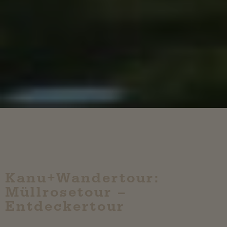
Kanu+Wandertour:
Müllrosetour –
Entdeckertour