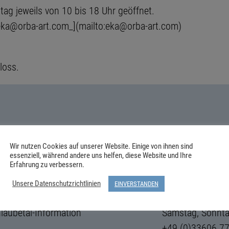
ag jeweils von 10 bis 18 Uhr geöffnet.
ka@orba-art.com_](mailto:eka@orba-art.com)
loss.
beraten Dich gern, persönlich oder t
Wir nutzen Cookies auf unserer Website. Einige von ihnen sind
essenziell, während andere uns helfen, diese Website und Ihre
rer Öffnungszeiten – per Mail rund u
Erfahrung zu verbessern.
Unsere Datenschutzrichtlinien
EINVERSTANDEN
us-Marketing Schlaubetal e.V.
Montag–Freitag
laubetal-Information
Samstag, Sonnta
+49 (0)33606 7