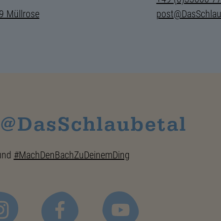
9 Müllrose
post@DasSchlau
 @DasSchlaubetal
und
#MachDenBachZuDeinemDing