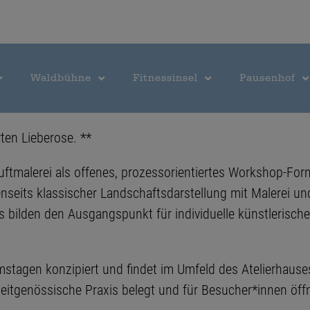
Waldbühne
Fitnessinsel
Pausenhof
ten Lieberose. **
iluftmalerei als offenes, prozessorientiertes Workshop-Fo
jenseits klassischer Landschaftsdarstellung mit Malerei
lden den Ausgangspunkt für individuelle künstlerische 
stagen konzipiert und findet im Umfeld des Atelierhauses
 zeitgenössische Praxis belegt und für Besucher*innen öff