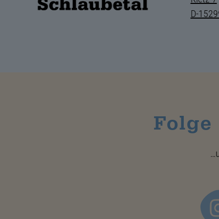
D-1529
Folge
…