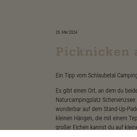
26. Mai 2024
Picknicken
Ein Tipp vom Schlaubetal Campin
Es gibt einen Ort, an dem du bei
Naturcampingplatz Schervenzsee l
wunderbar auf dem Stand-Up-Padd
kleinen Hängen, die mit einem Te
großer Eichen kannst du auf klei
tummelnden Vögeln zuschauen.