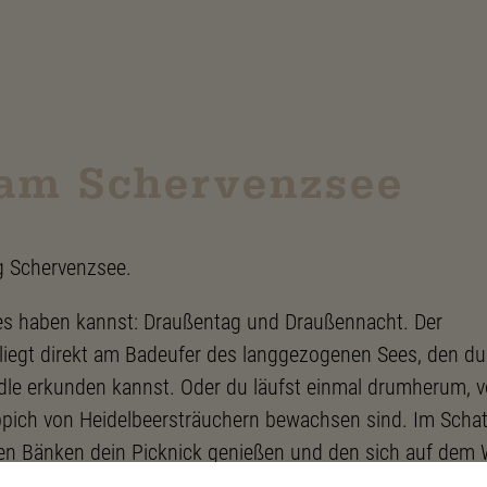
 am Schervenzsee
g Schervenzsee.
des haben kannst: Draußentag und Draußennacht. Der
iegt direkt am Badeufer des langgezogenen Sees, den du
le erkunden kannst. Oder du läufst einmal drumherum, v
ppich von Heidelbeersträuchern bewachsen sind. Im Scha
nen Bänken dein Picknick genießen und den sich auf dem