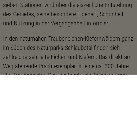
sieben Stationen wird über die eiszeitliche Entstehung
des Gebietes, seine besondere Eigenart, Schönheit
und Nutzung in der Vergangenheit informiert.
In den naturnahen Traubeneichen-Kiefernwäldern ganz
im Süden des Naturparks Schlaubetal finden sich
zahlreiche sehr alte Eichen und Kiefern. Das direkt am
Weg stehende Prachtexemplar ist eine ca. 300 Jahre
alte Traubeneiche. Die zweite gibt als Totholzstamm
einer Vielzahl von Pilzen und Tieren wertvollen
Lebensraum. Unweit vom Kreuzungspunkt führt ein
Stichweg zum Aussichtspunkt „Das Weiße Lauch“.
Kesselmoore, wie das in den Mischwald eingebettete
„Weiße Lauch“, gehören zu den Torfmoosen, die
enorme Wassermengen speichern können und in