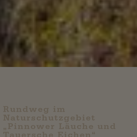
Rundweg im
Naturschutzgebiet
„Pinnower Läuche und
Tauersche Eichen“