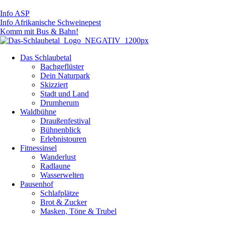
Info ASP
Info Afrikanische Schweinepest
Komm mit Bus & Bahn!
Das Schlaubetal
Bachgeflüster
Dein Naturpark
Skizziert
Stadt und Land
Drumherum
Waldbühne
Draußenfestival
Bühnenblick
Erlebnistouren
Fitnessinsel
Wanderlust
Radlaune
Wasserwelten
Pausenhof
Schlafplätze
Brot & Zucker
Masken, Töne & Trubel