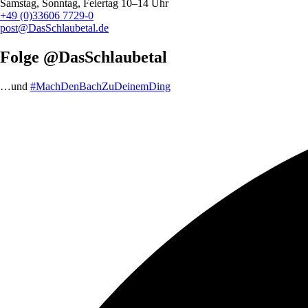
Samstag, Sonntag, Feiertag 10–14 Uhr
+49 (0)33606 7729-0
post@DasSchlaubetal.de
Folge @DasSchlaubetal
…und
#MachDenBachZuDeinemDing