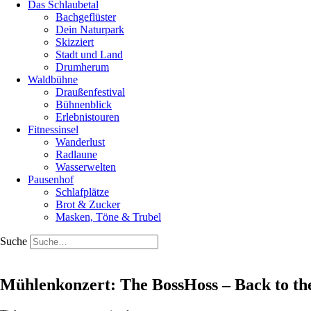
Das Schlaubetal
Bachgeflüster
Dein Naturpark
Skizziert
Stadt und Land
Drumherum
Waldbühne
Draußenfestival
Bühnenblick
Erlebnistouren
Fitnessinsel
Wanderlust
Radlaune
Wasserwelten
Pausenhof
Schlafplätze
Brot & Zucker
Masken, Töne & Trubel
Suche
Mühlenkonzert: The BossHoss – Back to th