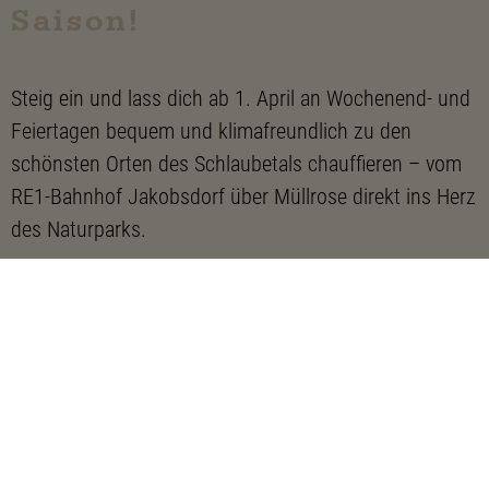
Saison!
Steig ein und lass dich ab 1. April an Wochenend- und
Feiertagen bequem und klimafreundlich zu den
schönsten Orten des Schlaubetals chauffieren – vom
RE1-Bahnhof Jakobsdorf über Müllrose direkt ins Herz
des Naturparks.
Also: Termin merken, Familie schnappen und
Frühlingsfrische tanken im Schlaubetal!
Alle Infos zur A400 und zu den schönsten
Wanderungen entlang der Tour findest Du
hier
, unsere
Wander-Collection entlang der A400 auf komoot
hier
.