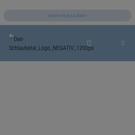
Komm mit Bus & Bahn!
Das Schlaubetal