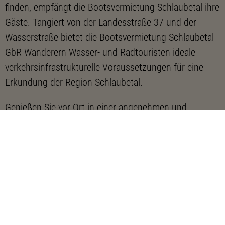
finden, empfängt die Bootsvermietung Schlaubetal ihre
Gäste. Tangiert von der Landesstraße 37 und der
Wasserstraße bietet die Bootsvermietung Schlaubetal
GbR Wanderern Wasser- und Radtouristen ideale
verkehrsinfrastrukturelle Voraussetzungen für eine
Erkundung der Region Schlaubetal.
Genießen Sie vor Ort in einer angenehmen und
familiären Atmosphäre Rundum-Service, persönliche
Betreuung und zahlreiche Freizeit- und
Zusatzangebote wie z.B. den Verleih von Kanus, Stand
Up Paddling-Boards, Fahrten mit dem Partyboot, ein
Imbissangebot, eine attraktive Außenterrasse direkt
am Oder-Spree-Kanal sowie einen Veranstaltungs- und
Seminarraum.