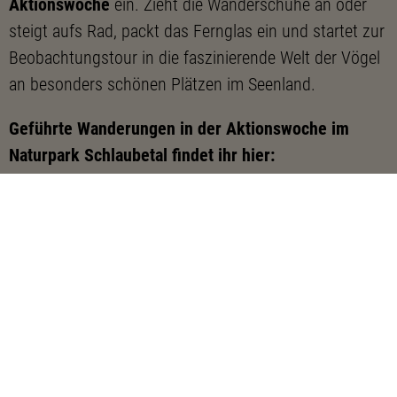
Aktionswoche
ein. Zieht die Wanderschuhe an oder
steigt aufs Rad, packt das Fernglas ein und startet zur
Beobachtungstour in die faszinierende Welt der Vögel
an besonders schönen Plätzen im Seenland.
Geführte Wanderungen in der Aktionswoche im
Naturpark Schlaubetal findet ihr hier:
26.04.2025 VogelentdeckerTour im Schlaubetal,
Henzendorf
28.04.2025 RangerTour für Frühaufsteher:
Jahresvogel-Wanderung, Müllrose
04.05.2025 RangerTour für Frühaufsteher:
Wasservogel-Wanderung, Müllrose
Vogelbeobachtungstouren im Schlaubetal
: