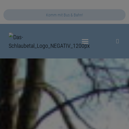
Komm mit Bus & Bahn!
Das Schlaubetal