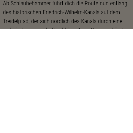
Ab Schlaubehammer führt dich die Route nun entlang
des historischen Friedrich-Wilhelm-Kanals auf dem
Treidelpfad, der sich nördlich des Kanals durch eine
malerische Landschaft schlängelt. Im Sommer hörst
du hier Teich- und Drosselrohrsänger, siehst
Mönchsgrasmücken in den Büschen huschen und
kannst ganzjähig Eisvögel beobachten. Besonders im
Winter sind an breiteren Kanalabschnitten nahe der
heute verfallenen Schleusen Schellenten und
Gänsesäger zu sehen.
Bänke am kleinen Hafen von Groß Lindow laden zur
Rast ein. Der Treidelkahn schaukelt auf dem Wasser
und wartet auf seine nächste Fahrt. Nach der Brücke
über den alten Kanal folgst du der Straße zum