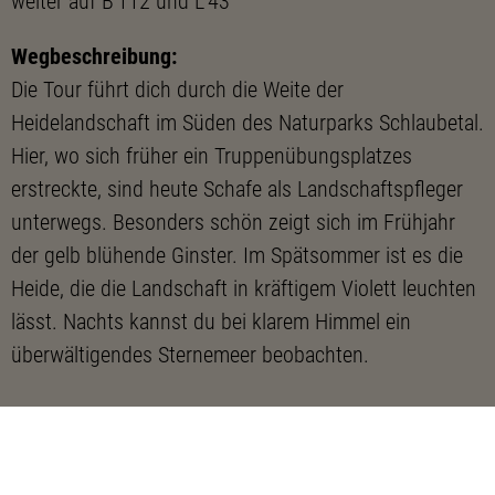
Wegbeschreibung:
Die Tour führt dich durch die Weite der
Heidelandschaft im Süden des Naturparks Schlaubetal.
Hier, wo sich früher ein Truppenübungsplatzes
erstreckte, sind heute Schafe als Landschaftspfleger
unterwegs. Besonders schön zeigt sich im Frühjahr
der gelb blühende Ginster. Im Spätsommer ist es die
Heide, die die Landschaft in kräftigem Violett leuchten
lässt. Nachts kannst du bei klarem Himmel ein
überwältigendes Sternemeer beobachten.
Schon nach kurzer Strecke öffnet sich der Blick auf
den vier Hektar großen Findlingspark. Große Steine,
gefunden in Tagebauen der Lausitz, wurden hierher