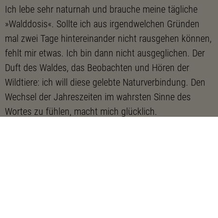
Ich lebe sehr naturnah und brauche meine tägliche
»Walddosis«. Sollte ich aus irgendwelchen Gründen
mal zwei Tage hintereinander nicht rausgehen können,
fehlt mir etwas. Ich bin dann nicht ausgeglichen. Der
Duft des Waldes, das Beobachten und Hören der
Wildtiere: ich will diese gelebte Naturverbindung. Den
Wechsel der Jahreszeiten im wahrsten Sinne des
Wortes zu fühlen, macht mich glücklich.
Womit hat das Schlaubetal dich eingefangen?
Ich liebe das Schlaubetal so sehr, weil es mir alles
bietet, was ich zum natürlichen Glücklichsein brauche:
große alte Buchen und Eichen entlang der Schlaube
sowie der zahlreichen eiszeitlichen Rinnenseen. Der