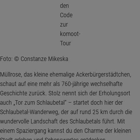
den
Code
zur
komoot-
Tour
Foto: © Constanze Mikeska
Müllrose, das kleine ehemalige Ackerbürgerstädtchen,
schaut auf eine mehr als 760-jährige wechselhafte
Geschichte zurück. Stolz nennt sich der Erholungsort
auch „Tor zum Schlaubetal“ – startet doch hier der
Schlaubetal-Wanderweg, der auf rund 25 km durch die
wundervolle Landschaft des Schlaubetals führt. Mit
einem Spaziergang kannst du den Charme der kleinen
Stadt erleben und Sehenswertes entdecken.