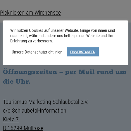
Picknicken am Wirchensee
Wir nutzen Cookies auf unserer Website. Einige von ihnen sind
essenziell, während andere uns helfen, diese Website und Ihre
Erfahrung zu verbessern.
Wir beraten Dich gern, persönlich
Unsere Datenschutzrichtlinien
EINVERSTANDEN
oder telefonisch während unserer
Öffnungszeiten – per Mail rund um
die Uhr.
Tourismus-Marketing Schlaubetal e.V.
c/o Schlaubetal-Information
Kietz 7
D-15299 Müllrose