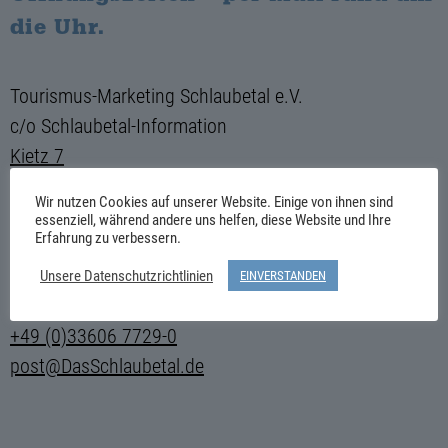
die Uhr.
Tourismus-Marketing Schlaubetal e.V.
c/o Schlaubetal-Information
Kietz 7
D-15299 Müllrose
Wir nutzen Cookies auf unserer Website. Einige von ihnen sind
essenziell, während andere uns helfen, diese Website und Ihre
Erfahrung zu verbessern.
Montag–Freitag 10–16 Uhr
Unsere Datenschutzrichtlinien
EINVERSTANDEN
Samstag, Sonntag, Feiertag 10–14 Uhr
+49 (0)33606 7729-0
post@DasSchlaubetal.de