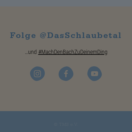
Folge @DasSchlaubetal
…und
#MachDenBachZuDeinemDing
© TMS e.V.